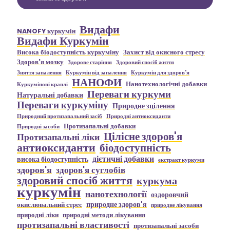
Видафи
NANOFY куркумін
Видафи Куркумін
Висока біодоступність куркуміну
Захист від окисного стресу
Здоров'я мозку
Здорове старіння
Здоровий спосіб життя
Зняття запалення
Куркумін від запалення
Куркумін для здоров'я
НАНОФИ
Нанотехнологічні добавки
Куркумінові краплі
Переваги куркуми
Натуральні добавки
Переваги куркуміну
Природне зцілення
Природний протизапальний засіб
Природні антиоксиданти
Протизапальні добавки
Природні засоби
Цілісне здоров'я
Протизапальні ліки
антиоксиданти
біодоступність
дієтичні добавки
висока біодоступність
екстракт куркуми
здоров'я
здоров'я суглобів
здоровий спосіб життя
куркума
куркумін
нанотехнології
оздоровчий
природне здоров'я
окислювальний стрес
природне лікування
природні ліки
природні методи лікування
протизапальні властивості
протизапальні засоби