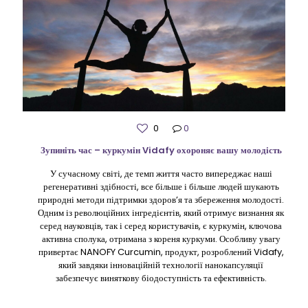
0
0
Зупиніть час – куркумін Vidafy охороняє вашу молодість
У сучасному світі, де темп життя часто випереджає наші
регенеративні здібності, все більше і більше людей шукають
природні методи підтримки здоров’я та збереження молодості.
Одним із революційних інгредієнтів, який отримує визнання як
серед науковців, так і серед користувачів, є куркумін, ключова
активна сполука, отримана з кореня куркуми. Особливу увагу
привертає NANOFY Curcumin, продукт, розроблений Vidafy,
який завдяки інноваційній технології нанокапсуляції
забезпечує виняткову біодоступність та ефективність.