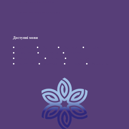
Політика конфіденційності
Відмова від відповідальності
Доступні мови
Čeština
Dansk
Deutsch
English
Español
Français
Italiano
Nederlands
Polski
Português
Română
Svenska
Türkçe
Українська