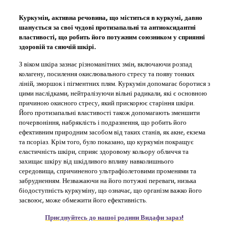
Куркумін, активна речовина, що міститься в куркумі, давно
шанується за свої чудові протизапальні та антиоксидантні
властивості, що робить його потужним союзником у сприянні
здоровій та сяючій шкірі.
З віком шкіра зазнає різноманітних змін, включаючи розпад
колагену, посилення окислювального стресу та появу тонких
ліній, зморшок і пігментних плям. Куркумін допомагає боротися з
цими наслідками, нейтралізуючи вільні радикали, які є основною
причиною окисного стресу, який прискорює старіння шкіри.
Його протизапальні властивості також допомагають зменшити
почервоніння, набряклість і подразнення, що робить його
ефективним природним засобом від таких станів, як акне, екзема
та псоріаз. Крім того, було показано, що куркумін покращує
еластичність шкіри, сприяє здоровому кольору обличчя та
захищає шкіру від шкідливого впливу навколишнього
середовища, спричиненого ультрафіолетовими променями та
забрудненням. Незважаючи на його потужні переваги, низька
біодоступність куркуміну, що означає, що організм важко його
засвоює, може обмежити його ефективність.
Приєднуйтесь до нашої родини Видафи зараз!