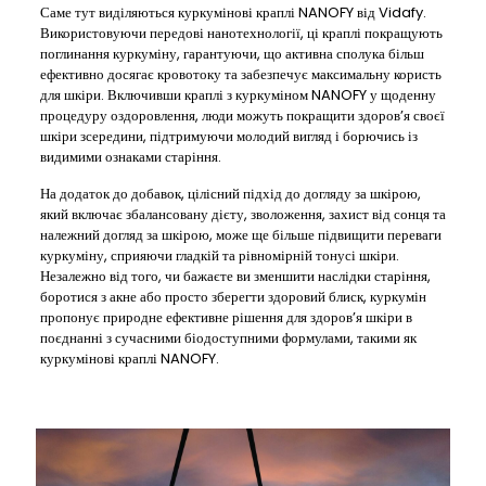
Саме тут виділяються куркумінові краплі NANOFY від Vidafy.
Використовуючи передові нанотехнології, ці краплі покращують
поглинання куркуміну, гарантуючи, що активна сполука більш
ефективно досягає кровотоку та забезпечує максимальну користь
для шкіри. Включивши краплі з куркуміном NANOFY у щоденну
процедуру оздоровлення, люди можуть покращити здоров’я своєї
шкіри зсередини, підтримуючи молодий вигляд і борючись із
видимими ознаками старіння.
На додаток до добавок, цілісний підхід до догляду за шкірою,
який включає збалансовану дієту, зволоження, захист від сонця та
належний догляд за шкірою, може ще більше підвищити переваги
куркуміну, сприяючи гладкій та рівномірній тонусі шкіри.
Незалежно від того, чи бажаєте ви зменшити наслідки старіння,
боротися з акне або просто зберегти здоровий блиск, куркумін
пропонує природне ефективне рішення для здоров’я шкіри в
поєднанні з сучасними біодоступними формулами, такими як
куркумінові краплі NANOFY.