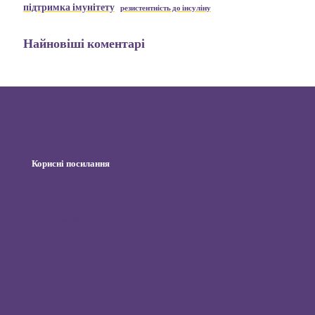
підтримка імунітету
резистентність до інсуліну
Найновіші коментарі
Корисні посилання
Інтернет-магазин
Вхід клієнта
Станьте дистриб’ютором
Блог
Зв’яжіться з нами