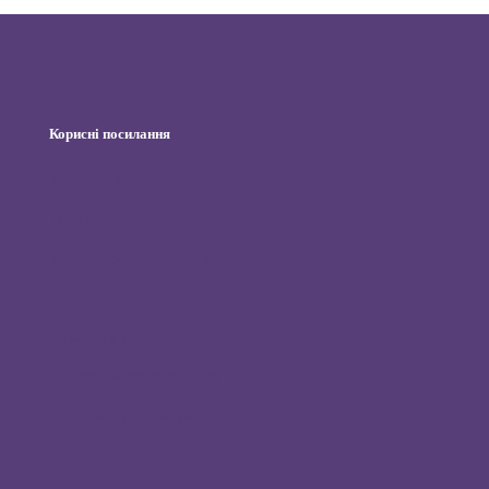
Корисні посилання
Інтернет-магазин
Вхід клієнта
Станьте дистриб’ютором
Блог
Зв’яжіться з нами
Політика конфіденційності
Відмова від відповідальності