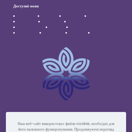
Доступні мови
Čeština
Dansk
Deutsch
English
Español
Français
Italiano
Nederlands
Polski
Português
Română
Svenska
Türkçe
Українська
www.vidafyglobal.com
Наш веб-сайт використовує файли cookie, необхідні для
його належного функціонування. Продовжуючи перегляд