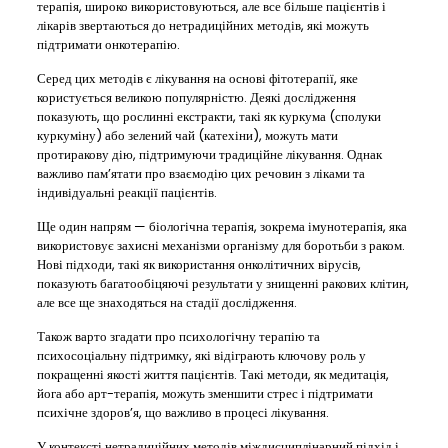
терапія, широко використовуються, але все більше пацієнтів і
лікарів звертаються до нетрадиційних методів, які можуть
підтримати онкотерапію.
Серед цих методів є лікування на основі фітотерапії, яке
користується великою популярністю. Деякі дослідження
показують, що рослинні екстракти, такі як куркума (сполуки
куркуміну) або зелений чай (катехіни), можуть мати
протиракову дію, підтримуючи традиційне лікування. Однак
важливо пам’ятати про взаємодію цих речовин з ліками та
індивідуальні реакції пацієнтів.
Ще один напрям — біологічна терапія, зокрема імунотерапія, яка
використовує захисні механізми організму для боротьби з раком.
Нові підходи, такі як використання онколітичних вірусів,
показують багатообіцяючі результати у знищенні ракових клітин,
але все ще знаходяться на стадії дослідження.
Також варто згадати про психологічну терапію та
психосоціальну підтримку, які відіграють ключову роль у
покращенні якості життя пацієнтів. Такі методи, як медитація,
йога або арт-терапія, можуть зменшити стрес і підтримати
психічне здоров’я, що важливо в процесі лікування.
У контексті нетрадиційних методів міждисциплінарний підхід і