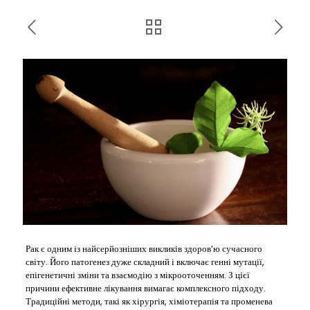
Рак є одним із найсерйозніших викликів здоров’ю сучасного
світу. Його патогенез дуже складний і включає генні мутації,
епігенетичні зміни та взаємодію з мікрооточенням. З цієї
причини ефективне лікування вимагає комплексного підходу.
Традиційні методи, такі як хірургія, хіміотерапія та променева