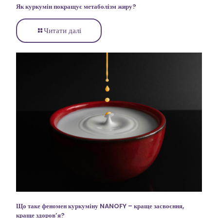
Як куркумін покращує метаболізм жиру?
Читати далі
Що таке феномен куркуміну NANOFY – краще засвоєння,
краще здоров’я?